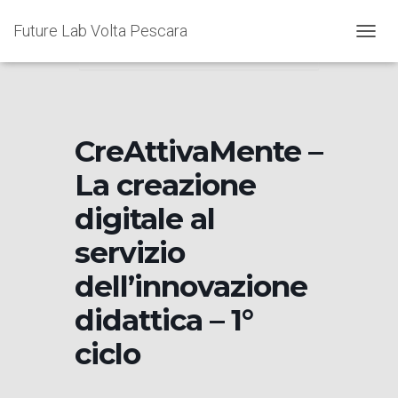
Home
Events
CreAttivaMente – La
Future Lab Volta Pescara
creazione digitale al servizio dell’innovazione
N
didattica – 1° ciclo
A
V
I
G
A
CreAttivaMente –
Z
I
La creazione
O
N
digitale al
E
T
servizio
O
G
dell’innovazione
G
L
didattica – 1°
E
ciclo