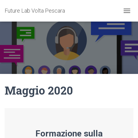
Future Lab Volta Pescara
N
A
V
I
G
A
Z
I
O
N
E
T
Maggio 2020
O
G
G
L
E
Formazione sulla