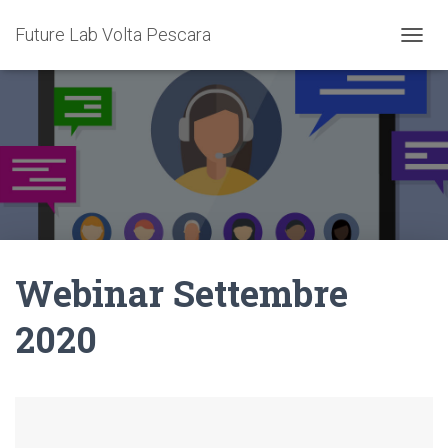
Future Lab Volta Pescara
N
A
V
I
G
A
Z
I
O
N
E
T
Webinar Settembre
O
G
G
2020
L
E