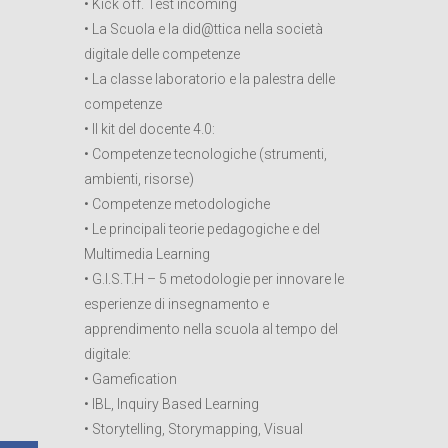
• Kick off. Test incoming
• La Scuola e la did@ttica nella società
digitale delle competenze
• La classe laboratorio e la palestra delle
competenze
• Il kit del docente 4.0:
• Competenze tecnologiche (strumenti,
ambienti, risorse)
• Competenze metodologiche
• Le principali teorie pedagogiche e del
Multimedia Learning
• G.I.S.T.H – 5 metodologie per innovare le
esperienze di insegnamento e
apprendimento nella scuola al tempo del
digitale:
• Gamefication
• IBL, Inquiry Based Learning
• Storytelling, Storymapping, Visual