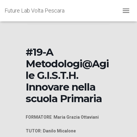
Home
Events
#19-A
Future Lab Volta Pescara
Metodologi@Agile G.I.S.T.H. Innovare nella
N
scuola Primaria
A
V
I
G
A
#19-A
Z
I
Metodologi@Agi
O
N
le G.I.S.T.H.
E
T
Innovare nella
O
G
scuola Primaria
G
L
E
FORMATORE
:
Maria Grazia Ottaviani
TUTOR: Danilo Micalone