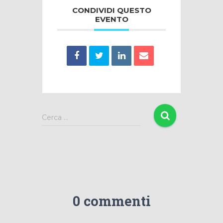
CONDIVIDI QUESTO
EVENTO
R
Cerca …
i
c
e
r
c
a
p
0 commenti
e
r